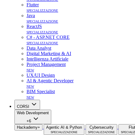
Flutter
specializzazione
Java
specializzazione
ReactJS
specializzazione
C# - ASP.NET CORE
specializzazione
Data Analyst
Digital Marketing & AI
Intelligenza Artificiale
Project Management
new
UX/UI Design
AI & Agentic Developer
new
BIM Specialist
new
CORSI
Web Development
+6
Hackademy+
Agentic AI & Python
Cybersecurity
Flu
specializzazione
specializzazione
speciali