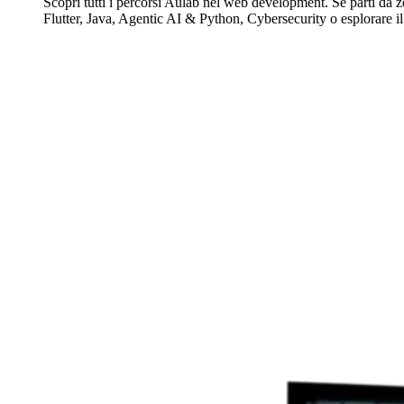
Scopri tutti i percorsi Aulab nel web development. Se parti da z
Flutter, Java, Agentic AI & Python, Cybersecurity o esplorare il