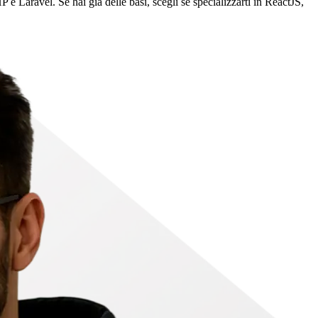
e Laravel. Se hai già delle basi, scegli se specializzarti in ReactJS,