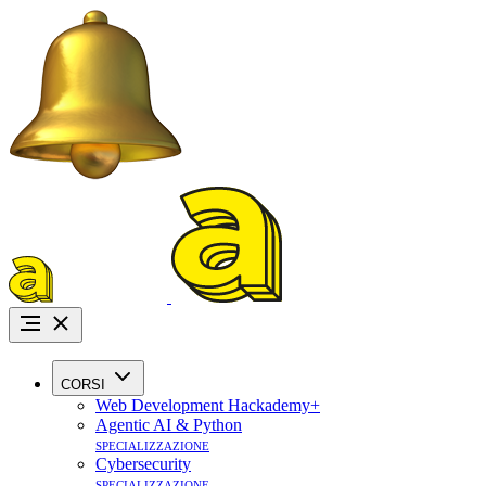
Promo Agosto:
i
CORSI
Web Development Hackademy+
Agentic AI & Python
specializzazione
Cybersecurity
specializzazione