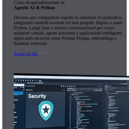
Corso di specializzazione in
Agentic AI & Python
Diventa uno sviluppatore esperto in soluzioni AI generative,
integrando modelli avanzati nei tuoi progetti. Impara a usare
Python, LangChain e sistemi conversazionali per creare
assistenti virtuali, agenti autonomi e applicazioni intelligenti,
applicando tecniche come Prompt Design, embeddings e
database vettoriali.
Scopri di più