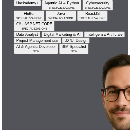
Hackademy+
Agentic AI & Python
Cybersecurity
specializzazione
specializzazione
Flutter
Java
ReactJS
specializzazione
specializzazione
specializzazione
C# - ASP.NET CORE
specializzazione
Data Analyst
Digital Marketing & AI
Intelligenza Artificiale
Project Management
new
UX/UI Design
AI & Agentic Developer
BIM Specialist
new
new