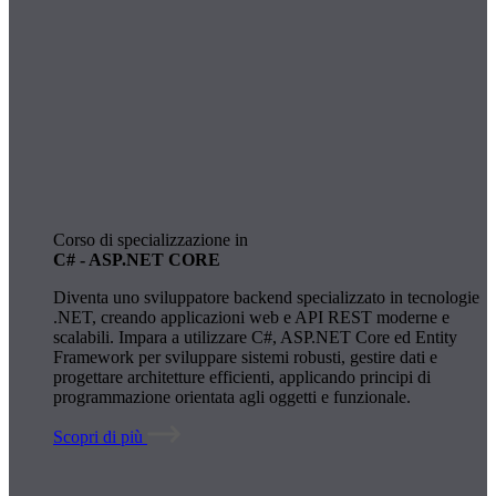
Corso di specializzazione in
C# - ASP.NET CORE
Diventa uno sviluppatore backend specializzato in tecnologie
.NET, creando applicazioni web e API REST moderne e
scalabili. Impara a utilizzare C#, ASP.NET Core ed Entity
Framework per sviluppare sistemi robusti, gestire dati e
progettare architetture efficienti, applicando principi di
programmazione orientata agli oggetti e funzionale.
Scopri di più