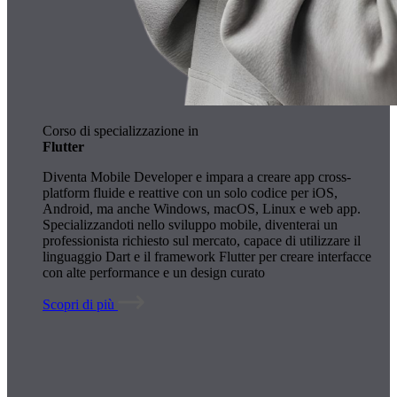
Corso di specializzazione in
Flutter
Diventa Mobile Developer e impara a creare app cross-
platform fluide e reattive con un solo codice per iOS,
Android, ma anche Windows, macOS, Linux e web app.
Specializzandoti nello sviluppo mobile, diventerai un
professionista richiesto sul mercato, capace di utilizzare il
linguaggio Dart e il framework Flutter per creare interfacce
con alte performance e un design curato
Scopri di più