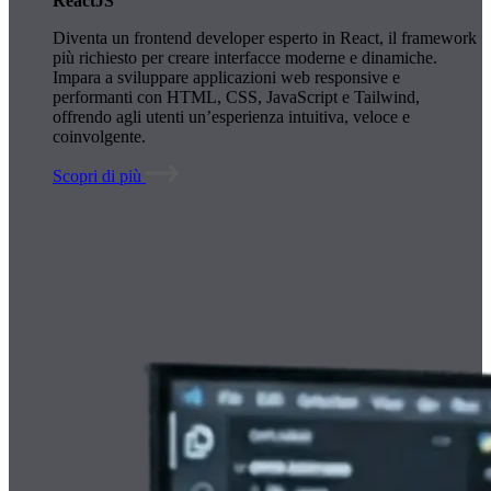
ReactJS
Diventa un frontend developer esperto in React, il framework
più richiesto per creare interfacce moderne e dinamiche.
Impara a sviluppare applicazioni web responsive e
performanti con HTML, CSS, JavaScript e Tailwind,
offrendo agli utenti un’esperienza intuitiva, veloce e
coinvolgente.
Scopri di più