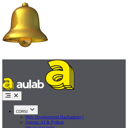
Promo Agosto:
iscriviti ora con uno sconto fino a 1.000€ e inizia a pagare tra 45
giorni
Richiedi info
CORSI
Web Development Hackademy+
Agentic AI & Python
specializzazione