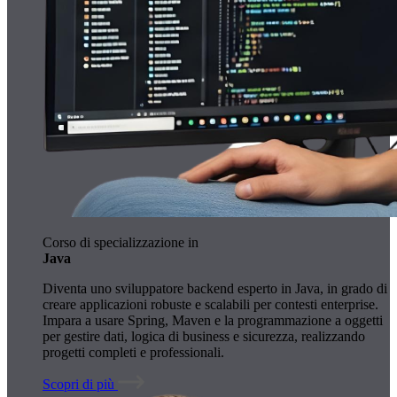
Corso di specializzazione in
Java
Diventa uno sviluppatore backend esperto in Java, in grado di
creare applicazioni robuste e scalabili per contesti enterprise.
Impara a usare Spring, Maven e la programmazione a oggetti
per gestire dati, logica di business e sicurezza, realizzando
progetti completi e professionali.
Scopri di più