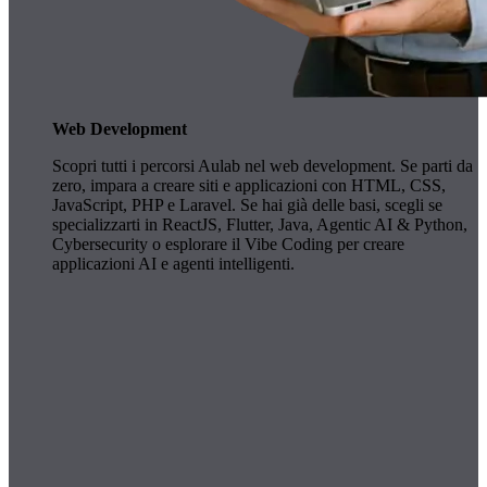
Web Development
Scopri tutti i percorsi Aulab nel web development. Se parti da
zero, impara a creare siti e applicazioni con HTML, CSS,
JavaScript, PHP e Laravel. Se hai già delle basi, scegli se
specializzarti in ReactJS, Flutter, Java, Agentic AI & Python,
Cybersecurity o esplorare il Vibe Coding per creare
applicazioni AI e agenti intelligenti.