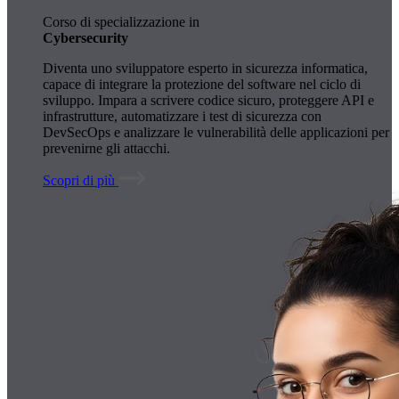
Corso di specializzazione in
Cybersecurity
Diventa uno sviluppatore esperto in sicurezza informatica,
capace di integrare la protezione del software nel ciclo di
sviluppo. Impara a scrivere codice sicuro, proteggere API e
infrastrutture, automatizzare i test di sicurezza con
DevSecOps e analizzare le vulnerabilità delle applicazioni per
prevenirne gli attacchi.
Scopri di più