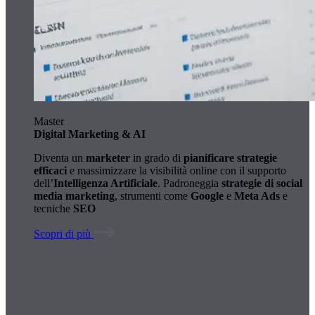
Master
Digital Marketing & AI
Diventa un
marketer
in grado di
pianificare strategie
efficaci
e massimizzare la visibilità online con il supporto
dell’
Intelligenza Artificiale
. Padroneggia
strategie di social
media marketing
, strumenti come
Google
e
Meta Ads
e
tecniche
SEO
Scopri di più