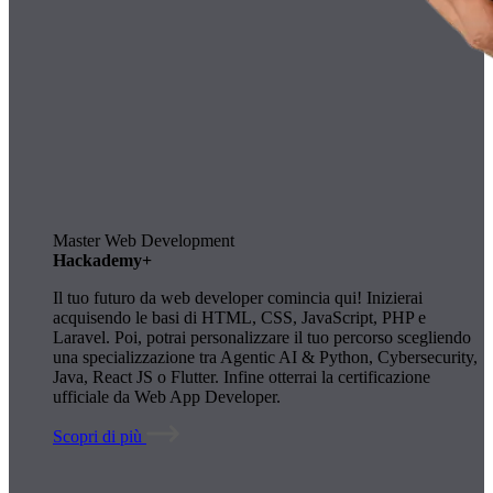
Master Web Development
Hackademy+
Il tuo futuro da web developer comincia qui! Inizierai
acquisendo le basi di HTML, CSS, JavaScript, PHP e
Laravel. Poi, potrai personalizzare il tuo percorso scegliendo
una specializzazione tra Agentic AI & Python, Cybersecurity,
Java, React JS o Flutter. Infine otterrai la certificazione
ufficiale da Web App Developer.
Scopri di più