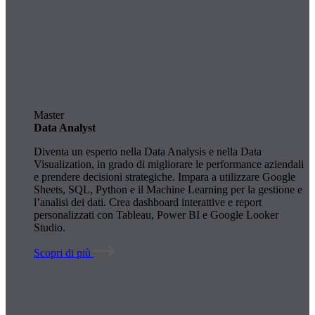
Master
Data Analyst
Diventa un esperto nella Data Analysis e nella Data
Visualization, in grado di migliorare le performance aziendali
e prendere decisioni strategiche. Impara a utilizzare Google
Sheets, SQL, Python e il Machine Learning per la gestione e
l’analisi dei dati. Crea dashboard interattive e report
personalizzati con Tableau, Power BI e Google Looker
Studio.
Scopri di più