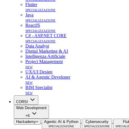
Flutter
specializzazione
Java
specializzazione
ReactJS
specializzazione
C# - ASP.NET CORE
specializzazione
Data Analyst
Digital Marketing & AI
Intelligenza Artificiale
Project Management
new
UX/UI Design
AI & Agentic Developer
new
BIM Specialist
new
CORSI
Web Development
+6
Hackademy+
Agentic AI & Python
Cybersecurity
Flu
specializzazione
specializzazione
speciali