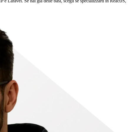
e Laravel. Se hai già delle basi, scegli se specializzarti in ReactJS,