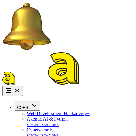
Promo Agosto:
i
CORSI
Web Development Hackademy+
Agentic AI & Python
specializzazione
Cybersecurity
specializzazione