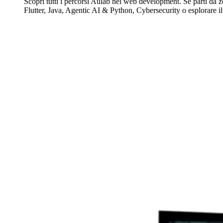
Scopri tutti i percorsi Aulab nel web development. Se parti da z
Flutter, Java, Agentic AI & Python, Cybersecurity o esplorare il