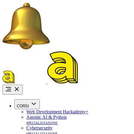
Promo Agosto:
i
CORSI
Web Development Hackademy+
Agentic AI & Python
specializzazione
Cybersecurity
specializzazione