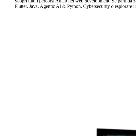
Scopri tutti i percorsi Aulab nel web development. Se parti da z
Flutter, Java, Agentic AI & Python, Cybersecurity o esplorare il