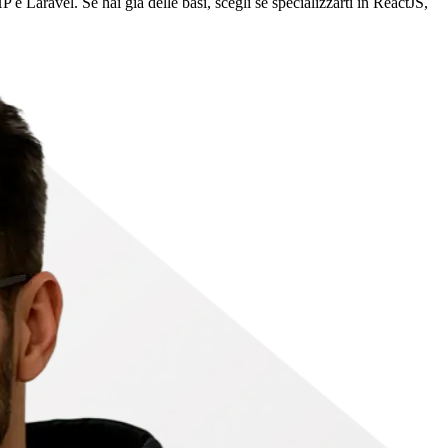
e Laravel. Se hai già delle basi, scegli se specializzarti in ReactJS,