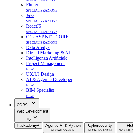
Flutter
specializzazione
Java
specializzazione
ReactJS
specializzazione
C# - ASP.NET CORE
specializzazione
Data Analyst
Digital Marketing & AI
Intelligenza Artificiale
Project Management
new
UX/UI Design
AI & Agentic Developer
new
BIM Specialist
new
CORSI
Web Development
+6
Hackademy+
Agentic AI & Python
Cybersecurity
Flu
specializzazione
specializzazione
speciali