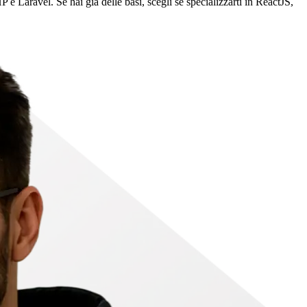
e Laravel. Se hai già delle basi, scegli se specializzarti in ReactJS,