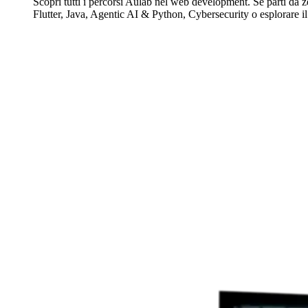
Scopri tutti i percorsi Aulab nel web development. Se parti da z
Flutter, Java, Agentic AI & Python, Cybersecurity o esplorare il