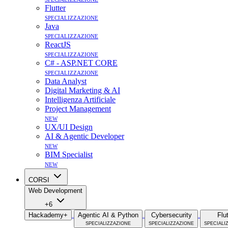
Flutter
specializzazione
Java
specializzazione
ReactJS
specializzazione
C# - ASP.NET CORE
specializzazione
Data Analyst
Digital Marketing & AI
Intelligenza Artificiale
Project Management
new
UX/UI Design
AI & Agentic Developer
new
BIM Specialist
new
CORSI
Web Development
+6
Hackademy+
Agentic AI & Python
Cybersecurity
Flu
specializzazione
specializzazione
speciali