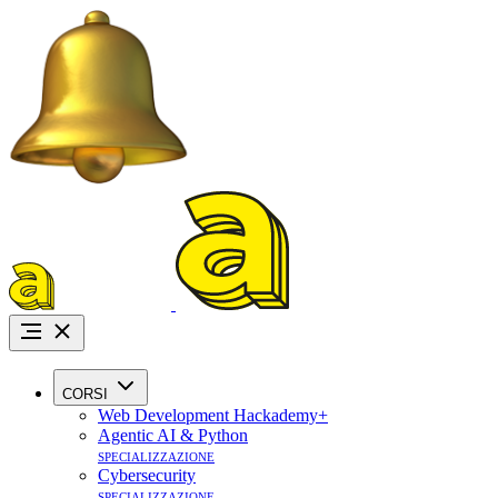
Promo Agosto:
i
CORSI
Web Development Hackademy+
Agentic AI & Python
specializzazione
Cybersecurity
specializzazione