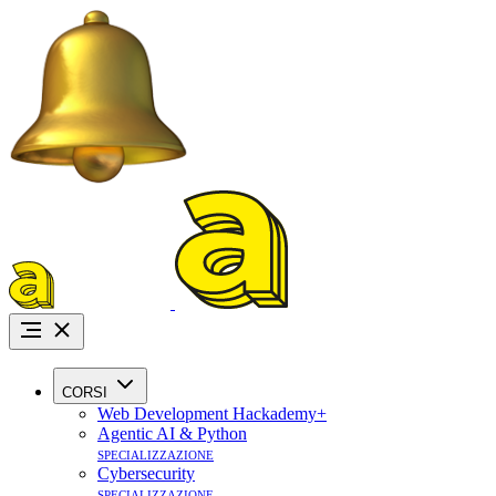
Promo Agosto:
i
CORSI
Web Development Hackademy+
Agentic AI & Python
specializzazione
Cybersecurity
specializzazione