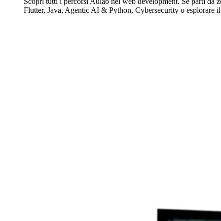
Scopri tutti i percorsi Aulab nel web development. Se parti da z
Flutter, Java, Agentic AI & Python, Cybersecurity o esplorare il