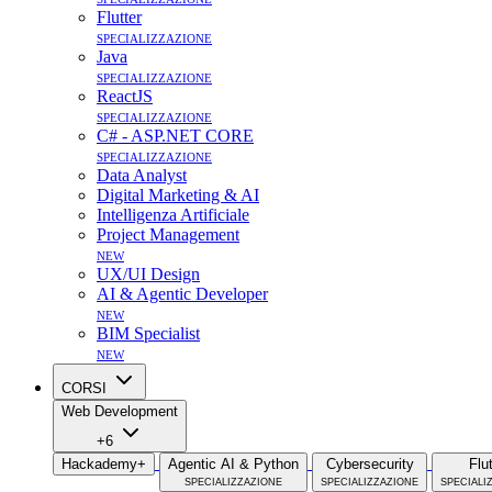
Flutter
specializzazione
Java
specializzazione
ReactJS
specializzazione
C# - ASP.NET CORE
specializzazione
Data Analyst
Digital Marketing & AI
Intelligenza Artificiale
Project Management
new
UX/UI Design
AI & Agentic Developer
new
BIM Specialist
new
CORSI
Web Development
+6
Hackademy+
Agentic AI & Python
Cybersecurity
Flu
specializzazione
specializzazione
speciali