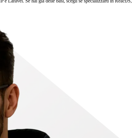
e Laravel. Se hai già delle basi, scegli se specializzarti in ReactJS,