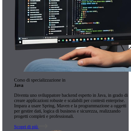
Corso di specializzazione in
Java
Diventa uno sviluppatore backend esperto in Java, in grado di
creare applicazioni robuste e scalabili per contesti enterprise.
Impara a usare Spring, Maven e la programmazione a oggetti
per gestire dati, logica di business e sicurezza, realizzando
progetti completi e professionali.
Scopri di più