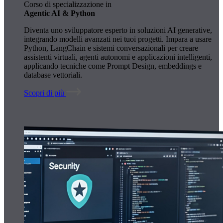
Corso di specializzazione in
Agentic AI & Python
Diventa uno sviluppatore esperto in soluzioni AI generative,
integrando modelli avanzati nei tuoi progetti. Impara a usare
Python, LangChain e sistemi conversazionali per creare
assistenti virtuali, agenti autonomi e applicazioni intelligenti,
applicando tecniche come Prompt Design, embeddings e
database vettoriali.
Scopri di più