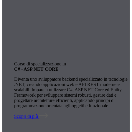
Corso di specializzazione in
C# - ASP.NET CORE
Diventa uno sviluppatore backend specializzato in tecnologie
.NET, creando applicazioni web e API REST moderne e
scalabili. Impara a utilizzare C#, ASP.NET Core ed Entity
Framework per sviluppare sistemi robusti, gestire dati e
progettare architetture efficienti, applicando principi di
programmazione orientata agli oggetti e funzionale.
Scopri di più