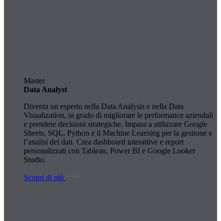
Master
Data Analyst
Diventa un esperto nella Data Analysis e nella Data
Visualization, in grado di migliorare le performance aziendali
e prendere decisioni strategiche. Impara a utilizzare Google
Sheets, SQL, Python e il Machine Learning per la gestione e
l’analisi dei dati. Crea dashboard interattive e report
personalizzati con Tableau, Power BI e Google Looker
Studio.
Scopri di più