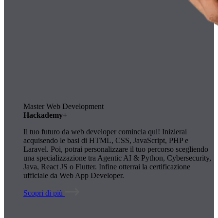
Master Web Development
Hackademy+
Il tuo futuro da web developer comincia qui! Inizierai
acquisendo le basi di HTML, CSS, JavaScript, PHP e
Laravel. Poi, potrai personalizzare il tuo percorso scegliendo
una specializzazione tra Agentic AI & Python, Cybersecurity,
Java, React JS o Flutter. Infine otterrai la certificazione
ufficiale da Web App Developer.
Scopri di più