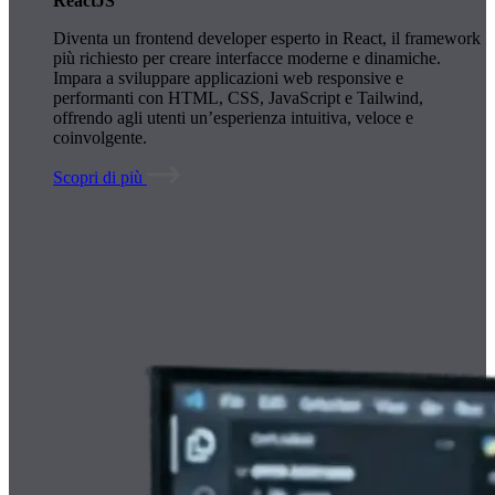
ReactJS
Diventa un frontend developer esperto in React, il framework
più richiesto per creare interfacce moderne e dinamiche.
Impara a sviluppare applicazioni web responsive e
performanti con HTML, CSS, JavaScript e Tailwind,
offrendo agli utenti un’esperienza intuitiva, veloce e
coinvolgente.
Scopri di più