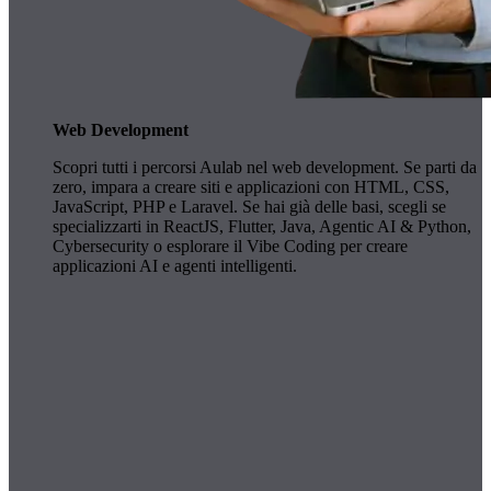
Web Development
Scopri tutti i percorsi Aulab nel web development. Se parti da
zero, impara a creare siti e applicazioni con HTML, CSS,
JavaScript, PHP e Laravel. Se hai già delle basi, scegli se
specializzarti in ReactJS, Flutter, Java, Agentic AI & Python,
Cybersecurity o esplorare il Vibe Coding per creare
applicazioni AI e agenti intelligenti.