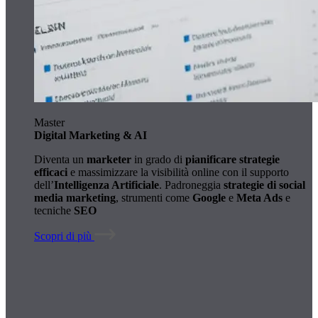
Master
Digital Marketing & AI
Diventa un
marketer
in grado di
pianificare strategie
efficaci
e massimizzare la visibilità online con il supporto
dell’
Intelligenza Artificiale
. Padroneggia
strategie di social
media marketing
, strumenti come
Google
e
Meta Ads
e
tecniche
SEO
Scopri di più