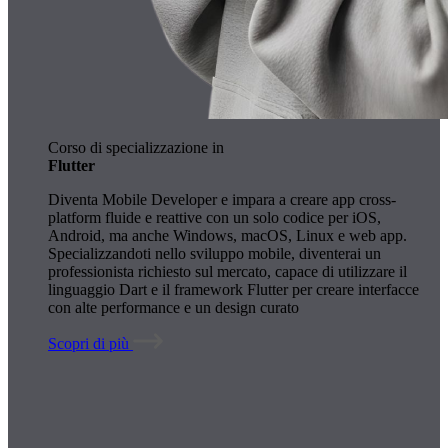
Corso di specializzazione in
Flutter
Diventa Mobile Developer e impara a creare app cross-
platform fluide e reattive con un solo codice per iOS,
Android, ma anche Windows, macOS, Linux e web app.
Specializzandoti nello sviluppo mobile, diventerai un
professionista richiesto sul mercato, capace di utilizzare il
linguaggio Dart e il framework Flutter per creare interfacce
con alte performance e un design curato
Scopri di più