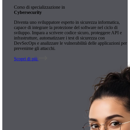
Corso di specializzazione in
Cybersecurity
Diventa uno sviluppatore esperto in sicurezza informatica,
capace di integrare la protezione del software nel ciclo di
sviluppo. Impara a scrivere codice sicuro, proteggere API e
infrastrutture, automatizzare i test di sicurezza con
DevSecOps e analizzare le vulnerabilità delle applicazioni per
prevenirne gli attacchi.
Scopri di più