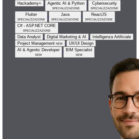
Hackademy+
Agentic AI & Python
Cybersecurity
specializzazione
specializzazione
Flutter
Java
ReactJS
specializzazione
specializzazione
specializzazione
C# - ASP.NET CORE
specializzazione
Data Analyst
Digital Marketing & AI
Intelligenza Artificiale
Project Management
new
UX/UI Design
AI & Agentic Developer
BIM Specialist
new
new