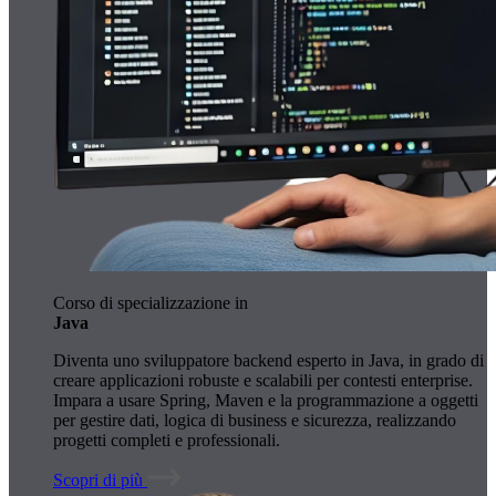
Corso di specializzazione in
Java
Diventa uno sviluppatore backend esperto in Java, in grado di
creare applicazioni robuste e scalabili per contesti enterprise.
Impara a usare Spring, Maven e la programmazione a oggetti
per gestire dati, logica di business e sicurezza, realizzando
progetti completi e professionali.
Scopri di più