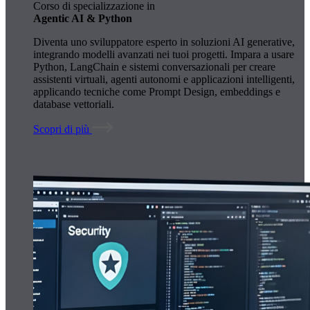
Corso di specializzazione in
Agentic AI & Python
Diventa uno sviluppatore esperto in soluzioni AI generative,
integrando modelli avanzati nei tuoi progetti. Impara a usare
Python, LangChain e sistemi conversazionali per creare
assistenti virtuali, agenti autonomi e applicazioni intelligenti,
applicando tecniche come Prompt Design, embeddings e
database vettoriali.
Scopri di più