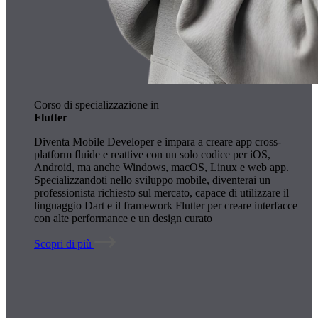
Corso di specializzazione in
Flutter
Diventa Mobile Developer e impara a creare app cross-
platform fluide e reattive con un solo codice per iOS,
Android, ma anche Windows, macOS, Linux e web app.
Specializzandoti nello sviluppo mobile, diventerai un
professionista richiesto sul mercato, capace di utilizzare il
linguaggio Dart e il framework Flutter per creare interfacce
con alte performance e un design curato
Scopri di più