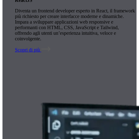
ReactJS
Diventa un frontend developer esperto in React, il framework
più richiesto per creare interfacce moderne e dinamiche.
Impara a sviluppare applicazioni web responsive e
performanti con HTML, CSS, JavaScript e Tailwind,
offrendo agli utenti un’esperienza intuitiva, veloce e
coinvolgente.
Scopri di più