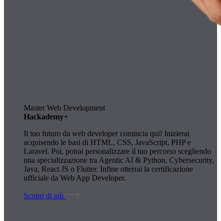
Master Web Development
Hackademy+
Il tuo futuro da web developer comincia qui! Inizierai
acquisendo le basi di HTML, CSS, JavaScript, PHP e
Laravel. Poi, potrai personalizzare il tuo percorso scegliendo
una specializzazione tra Agentic AI & Python, Cybersecurity,
Java, React JS o Flutter. Infine otterrai la certificazione
ufficiale da Web App Developer.
Scopri di più