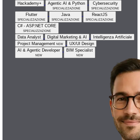
Hackademy+
Agentic AI & Python
Cybersecurity
specializzazione
specializzazione
Flutter
Java
ReactJS
specializzazione
specializzazione
specializzazione
C# - ASP.NET CORE
specializzazione
Data Analyst
Digital Marketing & AI
Intelligenza Artificiale
Project Management
new
UX/UI Design
AI & Agentic Developer
BIM Specialist
new
new