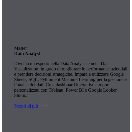
Master
Data Analyst
Diventa un esperto nella Data Analysis e nella Data
Visualization, in grado di migliorare le performance aziendali
e prendere decisioni strategiche. Impara a utilizzare Google
Sheets, SQL, Python e il Machine Learning per la gestione e
l’analisi dei dati. Crea dashboard interattive e report
personalizzati con Tableau, Power BI e Google Looker
Studio.
Scopri di più