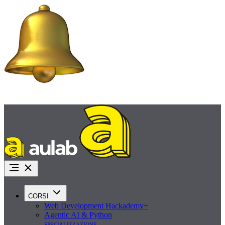
Promo Agosto:
iscriviti ora con uno sconto fino a 1.000€ e inizia a pagare tra 45
giorni
Richiedi info
CORSI
Web Development Hackademy+
Agentic AI & Python
specializzazione