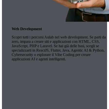
Web Development
Scopri tutti i percorsi Aulab nel web development. Se parti da
zero, impara a creare siti e applicazioni con HTML, CSS,
JavaScript, PHP e Laravel. Se hai già delle basi, scegli se
specializzarti in ReactJS, Flutter, Java, Agentic AI & Python,
Cybersecurity o esplorare il Vibe Coding per creare
applicazioni AI e agenti intelligenti.