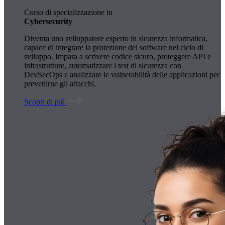
Corso di specializzazione in
Cybersecurity
Diventa uno sviluppatore esperto in sicurezza informatica,
capace di integrare la protezione del software nel ciclo di
sviluppo. Impara a scrivere codice sicuro, proteggere API e
infrastrutture, automatizzare i test di sicurezza con
DevSecOps e analizzare le vulnerabilità delle applicazioni per
prevenirne gli attacchi.
Scopri di più