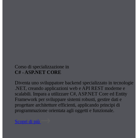
Corso di specializzazione in
C# - ASP.NET CORE
Diventa uno sviluppatore backend specializzato in tecnologie
.NET, creando applicazioni web e API REST moderne e
scalabili. Impara a utilizzare C#, ASP.NET Core ed Entity
Framework per sviluppare sistemi robusti, gestire dati e
progettare architetture efficienti, applicando principi di
programmazione orientata agli oggetti e funzionale.
Scopri di più