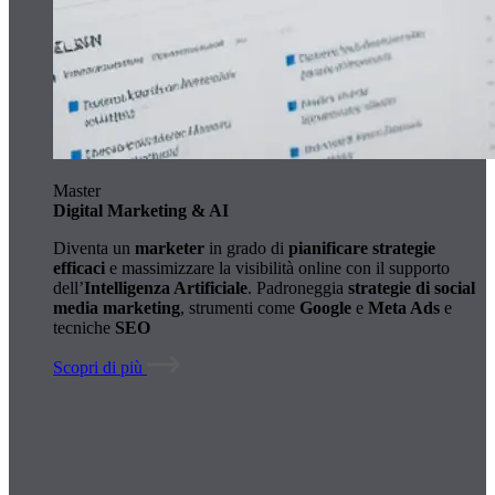
Master
Digital Marketing & AI
Diventa un
marketer
in grado di
pianificare strategie
efficaci
e massimizzare la visibilità online con il supporto
dell’
Intelligenza Artificiale
. Padroneggia
strategie di social
media marketing
, strumenti come
Google
e
Meta Ads
e
tecniche
SEO
Scopri di più