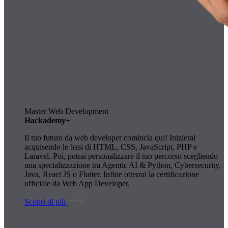
Master Web Development
Hackademy+
Il tuo futuro da web developer comincia qui! Inizierai
acquisendo le basi di HTML, CSS, JavaScript, PHP e
Laravel. Poi, potrai personalizzare il tuo percorso scegliendo
una specializzazione tra Agentic AI & Python, Cybersecurity,
Java, React JS o Flutter. Infine otterrai la certificazione
ufficiale da Web App Developer.
Scopri di più