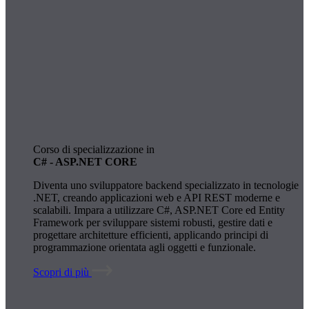
Corso di specializzazione in
C# - ASP.NET CORE
Diventa uno sviluppatore backend specializzato in tecnologie
.NET, creando applicazioni web e API REST moderne e
scalabili. Impara a utilizzare C#, ASP.NET Core ed Entity
Framework per sviluppare sistemi robusti, gestire dati e
progettare architetture efficienti, applicando principi di
programmazione orientata agli oggetti e funzionale.
Scopri di più