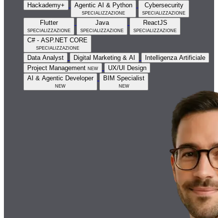
Hackademy+
Agentic AI & Python
Cybersecurity
specializzazione
specializzazione
Flutter
Java
ReactJS
specializzazione
specializzazione
specializzazione
C# - ASP.NET CORE
specializzazione
Data Analyst
Digital Marketing & AI
Intelligenza Artificiale
Project Management
new
UX/UI Design
AI & Agentic Developer
BIM Specialist
new
new