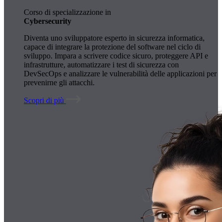
Corso di specializzazione in
Cybersecurity
Diventa uno sviluppatore esperto in sicurezza informatica,
capace di integrare la protezione del software nel ciclo di
sviluppo. Impara a scrivere codice sicuro, proteggere API e
infrastrutture, automatizzare i test di sicurezza con
DevSecOps e analizzare le vulnerabilità delle applicazioni per
prevenirne gli attacchi.
Scopri di più