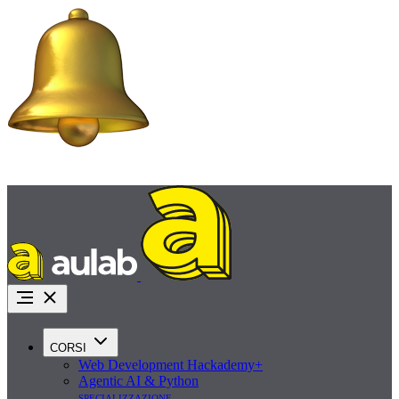
Promo Agosto:
iscriviti ora con uno sconto fino a 1.000€ e inizia a pagare tra 45
giorni
Richiedi info
CORSI
Web Development Hackademy+
Agentic AI & Python
specializzazione