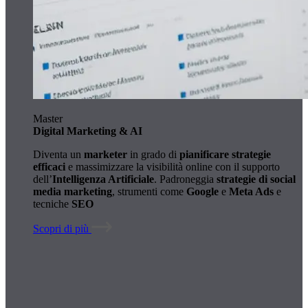
Master
Digital Marketing & AI
Diventa un
marketer
in grado di
pianificare strategie
efficaci
e massimizzare la visibilità online con il supporto
dell’
Intelligenza Artificiale
. Padroneggia
strategie di social
media marketing
, strumenti come
Google
e
Meta Ads
e
tecniche
SEO
Scopri di più