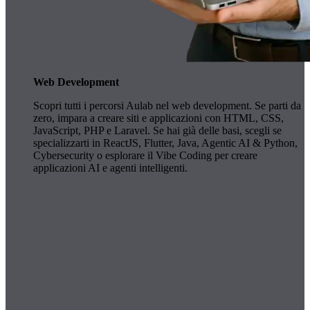
Web Development
Scopri tutti i percorsi Aulab nel web development. Se parti da
zero, impara a creare siti e applicazioni con HTML, CSS,
JavaScript, PHP e Laravel. Se hai già delle basi, scegli se
specializzarti in ReactJS, Flutter, Java, Agentic AI & Python,
Cybersecurity o esplorare il Vibe Coding per creare
applicazioni AI e agenti intelligenti.