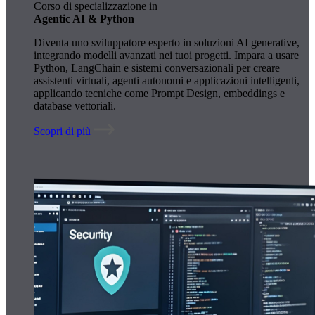
Corso di specializzazione in
Agentic AI & Python
Diventa uno sviluppatore esperto in soluzioni AI generative,
integrando modelli avanzati nei tuoi progetti. Impara a usare
Python, LangChain e sistemi conversazionali per creare
assistenti virtuali, agenti autonomi e applicazioni intelligenti,
applicando tecniche come Prompt Design, embeddings e
database vettoriali.
Scopri di più