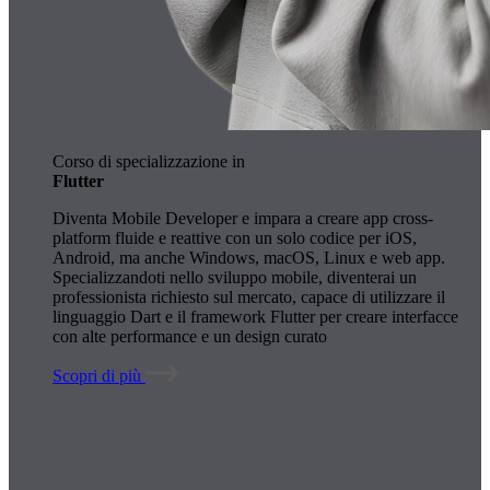
Corso di specializzazione in
Flutter
Diventa Mobile Developer e impara a creare app cross-
platform fluide e reattive con un solo codice per iOS,
Android, ma anche Windows, macOS, Linux e web app.
Specializzandoti nello sviluppo mobile, diventerai un
professionista richiesto sul mercato, capace di utilizzare il
linguaggio Dart e il framework Flutter per creare interfacce
con alte performance e un design curato
Scopri di più