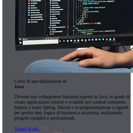
Corso di specializzazione in
Java
Diventa uno sviluppatore backend esperto in Java, in grado di
creare applicazioni robuste e scalabili per contesti enterprise.
Impara a usare Spring, Maven e la programmazione a oggetti
per gestire dati, logica di business e sicurezza, realizzando
progetti completi e professionali.
Scopri di più