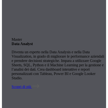
Master
Data Analyst
Diventa un esperto nella Data Analysis e nella Data
Visualization, in grado di migliorare le performance aziendali
e prendere decisioni strategiche. Impara a utilizzare Google
Sheets, SQL, Python e il Machine Learning per la gestione e
l’analisi dei dati. Crea dashboard interattive e report
personalizzati con Tableau, Power BI e Google Looker
Studio.
Scopri di più