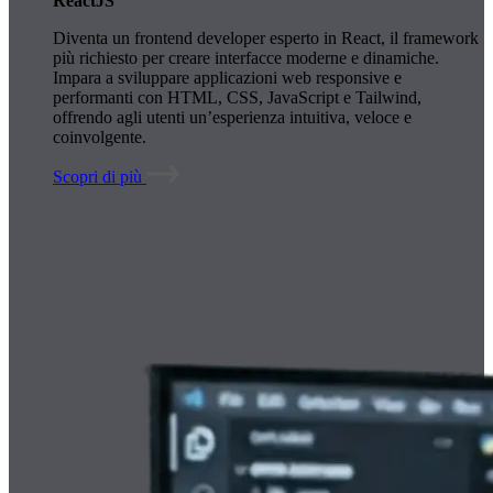
ReactJS
Diventa un frontend developer esperto in React, il framework
più richiesto per creare interfacce moderne e dinamiche.
Impara a sviluppare applicazioni web responsive e
performanti con HTML, CSS, JavaScript e Tailwind,
offrendo agli utenti un’esperienza intuitiva, veloce e
coinvolgente.
Scopri di più